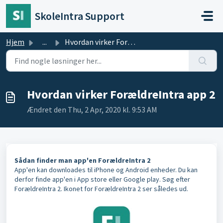
Gå til hovedindhold
SkoleIntra Support
Hjem
...
Hvordan virker ForældreIntra app 2
Hvordan virker ForældreIntra app 2
Ændret den Thu, 2 Apr, 2020 kl. 9:53 AM
Sådan finder man app'en ForældreIntra 2
App'en kan downloades til iPhone og Android enheder. Du kan
derfor finde app'en i App store eller Google play. Søg efter
ForældreIntra 2. Ikonet for ForældreIntra 2 ser således ud.