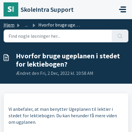
Gå til hovedindhold
SkoleIntra Support
Hjem
...
Hvorfor bruge ugeplanen i stedet for lektiebogen?
Hvorfor bruge ugeplanen i stedet
for lektiebogen?
Ændret den Fri, 2 Dec, 2022 kl. 10:58 AM
Vi anbefaler, at man benytter Ugeplanen til lektier i
stedet for lektiebogen. Du kan herunder få mere viden
om ugplanen.