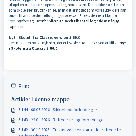
tilføjet en øget intern logning af loginprocessen.
Det er ikke noget man
som skole eller bruger kan se, men det er noget som vores udviklere kan
bruge til at forbedre indlogningsprocessen. Se evt. denne artikel for
løsningsforslag:
Hvorfor bliver jeg sendt tilbage til loginsiden når jeg
logger ind
Nyt i SkoleIntra Classic version 5.60.0
Læs mere om hvilke nyheder, der er i SkoleIntra Classic ved at klikke
Nyt
i SkoleIntra Classic 5.60.0
Print
Artikler i denne mappe –
5.144 - 08.06.2026 - Sikkerhedsforbedringer
5.143 - 22.01.2026 - Rettede fejl og forbedringer
5.142 - 30.10.2025 - Fravær ved sen startdato, rettede fejl
og forbedringer