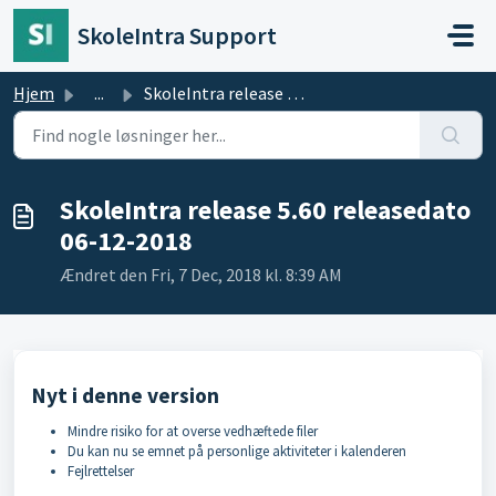
Gå til hovedindhold
SkoleIntra Support
Hjem
...
SkoleIntra release 5.60 releasedato 06-12-2018
SkoleIntra release 5.60 releasedato
06-12-2018
Ændret den Fri, 7 Dec, 2018 kl. 8:39 AM
Nyt i denne version
Mindre risiko for at overse vedhæftede filer
Du kan nu se emnet på personlige aktiviteter i kalenderen
Fejlrettelser