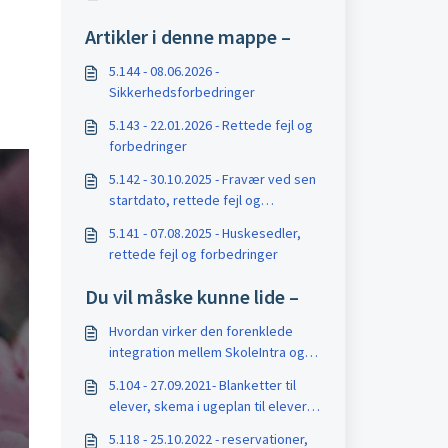
Artikler i denne mappe –
5.144 - 08.06.2026 -
Sikkerhedsforbedringer
5.143 - 22.01.2026 - Rettede fejl og
forbedringer
5.142 - 30.10.2025 - Fravær ved sen
startdato, rettede fejl og
forbedringer
5.141 - 07.08.2025 - Huskesedler,
rettede fejl og forbedringer
Du vil måske kunne lide –
Hvordan virker den forenklede
integration mellem SkoleIntra og
itslearning?
5.104 - 27.09.2021- Blanketter til
elever, skema i ugeplan til elever
mm.
5.118 - 25.10.2022 - reservationer,