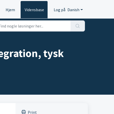
Hjem
Vidensbase
Log på
Danish
egration, tysk
Print