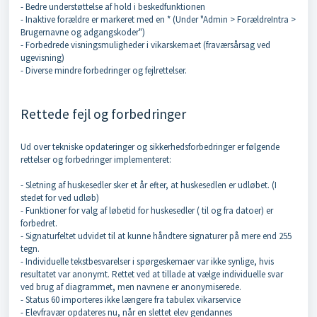
- Bedre understøttelse af hold i beskedfunktionen
- Inaktive forældre er markeret med en * (Under "Admin > ForældreIntra >
Brugernavne og adgangskoder")
- Forbedrede visningsmuligheder i vikarskemaet (fraværsårsag ved
ugevisning)
- Diverse mindre forbedringer og fejlrettelser.
Rettede fejl og forbedringer
Ud over tekniske opdateringer og sikkerhedsforbedringer er følgende
rettelser og forbedringer implementeret:
- Sletning af huskesedler sker et år efter, at huskesedlen er udløbet. (I
stedet for ved udløb)
- Funktioner for valg af løbetid for huskesedler ( til og fra datoer) er
forbedret.
- Signaturfeltet udvidet til at kunne håndtere signaturer på mere end 255
tegn.
- Individuelle tekstbesvarelser i spørgeskemaer var ikke synlige, hvis
resultatet var anonymt. Rettet ved at tillade at vælge individuelle svar
ved brug af diagrammet, men navnene er anonymiserede.
- Status 60 importeres ikke længere fra tabulex vikarservice
- Elevfravær opdateres nu, når en slettet elev gendannes