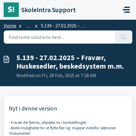
Skip to main content
SkoleIntra Support
Home
...
5.139 - 27.02.2025 – Fravær, Huskesedler, beskedsystem m.m.
5.139 - 27.02.2025 – Fravær,
Huskesedler, beskedsystem m.m.
Modified on Fri, 28 Feb, 2025 at 7:28 AM
Nyt i denne version
- Fravær der fjernes, afspejles nu i kontaktbogen
- Bedre muligheder for at flytte filer og mapper indenfor sektionen
‘Dokumenter’