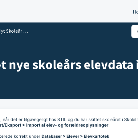
H
yt Skoleår 2026
t nye skoleårs elevdata
når det er tilgængeligt hos STIL og du har skiftet skoleåret i SkoleIn
t/Eksport > Import af elev- og forældreoplysninger
.
lacerede korrekt under
Databaser > Elever > Elevkartotek
.