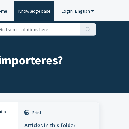
ome
Knowledge base
Login
English
 importeres?
tra.
Print
Articles in this folder -