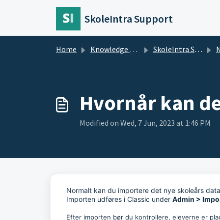
Skip to main content
SkoleIntra Support
Home
Knowledge base
SkoleIntra Support
N
Hvornår kan de
Modified on Wed, 7 Jun, 2023 at 1:46 PM
Normalt kan du importere det nye skoleårs data, 
Importen udføres i Classic under
Admin > Impor
Efter importen bør du kontrollere, eleverne er p