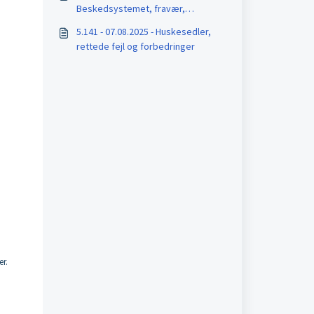
Beskedsystemet, fravær,
kontaktbog m.m
5.141 - 07.08.2025 - Huskesedler,
rettede fejl og forbedringer
er.