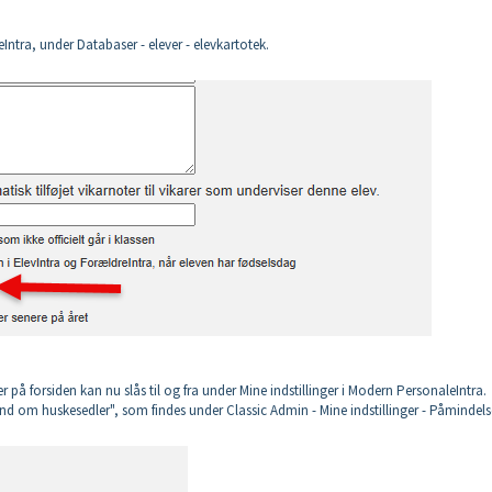
leIntra, under Databaser - elever - elevkartotek.
r på forsiden kan nu slås til og fra under Mine indstillinger i Modern PersonaleIntra.
d om huskesedler", som findes under Classic Admin - Mine indstillinger - Påmindels