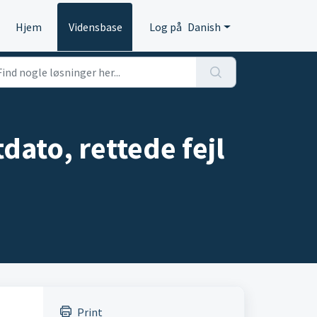
Hjem
Vidensbase
Log på
Danish
dato, rettede fejl
Print