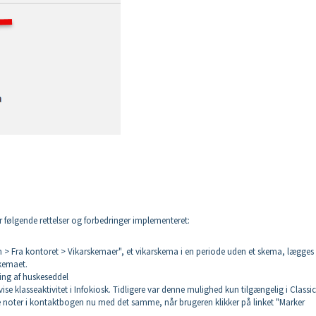
 følgende rettelser og forbedringer implementeret:
n > Fra kontoret > Vikarskemaer", et vikarskema i en periode uden et skema, lægges
kemaet.
ing af huskeseddel
vise klasseaktivitet i Infokiosk. Tidligere var denne mulighed kun tilgængelig i Classic
e noter i kontaktbogen nu med det samme, når brugeren klikker på linket "Marker