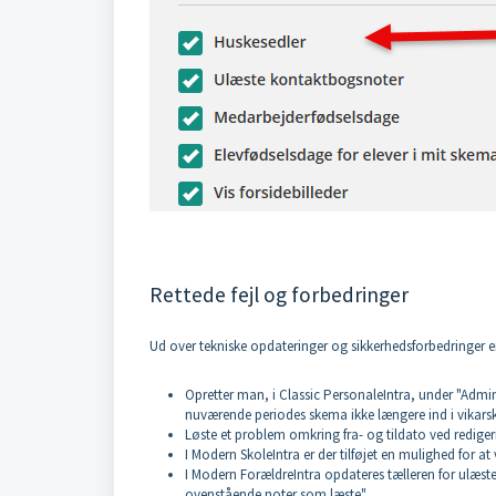
Rettede fejl og forbedringer
Ud over tekniske opdateringer og sikkerhedsforbedringer er
Opretter man, i Classic PersonaleIntra, under "Admi
nuværende periodes skema ikke længere ind i vikars
Løste et problem omkring fra- og tildato ved rediger
I Modern SkoleIntra er der tilføjet en mulighed for at 
I Modern ForældreIntra opdateres tælleren for ulæst
ovenstående noter som læste".