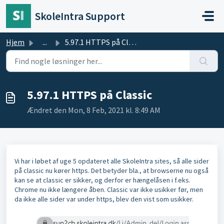
Gå til hovedindhold
SkoleIntra Support
Hjem
...
5.97.1 HTTPS på Classic
5.97.1 HTTPS på Classic
Ændret den Mon, 8 Feb, 2021 kl. 8:49 AM
Vi har i løbet af uge 5 opdateret alle SkoleIntra sites, så alle sider
på classic nu kører https. Det betyder bla., at browserne nu også
kan se at classic er sikker, og derfor er hængelåsen i f.eks.
Chrome nu ikke længere åben. Classic var ikke usikker før, men
da ikke alle sider var under https, blev den vist som usikker.