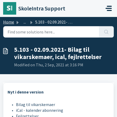
Skip to main content
SkoleIntra Support
Home
...
5.103 - 02.09.2021- Bilag til vikarskemaer, ical, fejlret...
5.103 - 02.09.2021- Bilag til
vikarskemaer, ical, fejlrettelser
Modified on Thu, 2 Sep, 2021 at 3:16 PM
Nyt i denne version
Bilag til vikarskemaer
iCal - kalender abonnering
Fejlrettelser